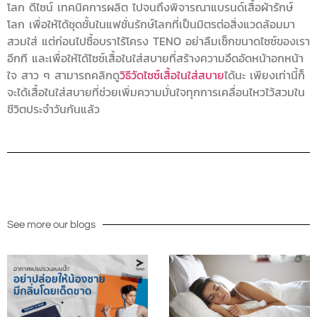
โลก ดีไซน์ เทคนิคการผลิต ไปจนถึงพิจารณาแบรนด์เสื้อผ้ารักษ์
โลก เพื่อให้ได้ชุดชั้นในแฟชั่นรักษ์โลกที่เป็นมิตรต่อสิ่งแวดล้อมมา
สวมใส่ แต่ก่อนไปซื้อบราไร้โครง TENO อย่าลืมเช็กขนาดไซซ์ของเรา
อีกที และเพื่อให้ได้ไซซ์เสื้อในใส่สบายที่สร้างความอึดอัดหน้าอกหน้า
ใจ สาว ๆ สามารถคลิกดู
วิธีวัดไซซ์เสื้อในใส่สบาย
ได้นะ เพียงเท่านี้ก็
จะได้เสื้อในใส่สบายที่ช่วยเพิ่มความมั่นใจทุกการเคลื่อนไหวไว้สวมใน
ชีวิตประจำวันกันแล้ว
See more our blogs