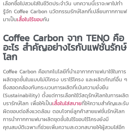
เลือกซื้อไปสวมใส่ในชีวิตประจำวัน บทความนี้เราจะพาไปทำ
รู้จัก Coffee Carbon นวัตกรรมรักษ์โลกที่เปลี่ยนกากกาแฟ
มาเป็น
เสื้อในไร้ขอบ
กัน
Coffee Carbon จาก TENO คือ
อะไร สำคัญอย่างไรกับแฟชั่นรักษ์
โลก
Coffee Carbon คือเทคโนโลยีที่นำเอากากกาแฟมาใช้ในการ
ผลิตชุดชั้นในแบบไม่มีโครง บราไร้โครง และผลิตภัณฑ์อื่น ๆ
ซึ่งสอดคล้องกับกระบวนการผลิตที่เน้นความยั่งยืน
(Sustainability) ตั้งแต่การเลือกใช้วัสดุรักษ์โลกในการผลิต
บรารักษ์โลก เพื่อให้เป็น
เสื้อในใส่สบาย
ที่ให้ความสำคัญและรับ
ผิดชอบต่อสิ่งแวดล้อม ตอบโจทย์ลูกค้าสายแฟชั่นรักษ์โลก
การนำกากกาแฟมาผลิตชุดชั้นในไร้ขอบไร้โครงยังมี
คุณสมบัติเฉพาะที่ช่วยเพิ่มความสะดวกสบายให้ผู้สวมใส่อีก