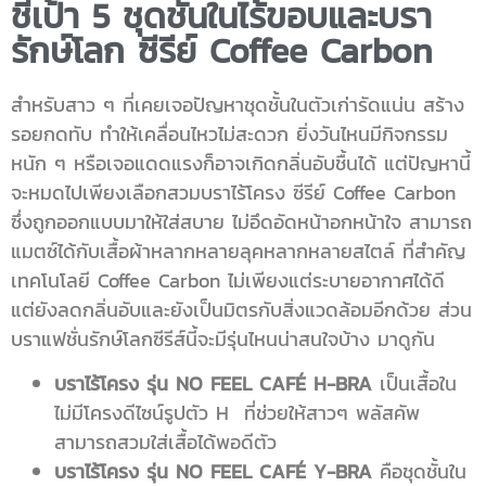
ชี้เป้า 5 ชุดชั้นในไร้ขอบและบรา
รักษ์โลก ซีรีย์ Coffee Carbon
สำหรับสาว ๆ ที่เคยเจอปัญหาชุดชั้นในตัวเก่ารัดแน่น สร้าง
รอยกดทับ ทำให้เคลื่อนไหวไม่สะดวก ยิ่งวันไหนมีกิจกรรม
หนัก ๆ หรือเจอแดดแรงก็อาจเกิดกลิ่นอับชื้นได้ แต่ปัญหานี้
จะหมดไปเพียงเลือกสวมบราไร้โครง ซีรีย์ Coffee Carbon
ซึ่งถูกออกแบบมาให้ใส่สบาย ไม่อึดอัดหน้าอกหน้าใจ สามารถ
แมตซ์ได้กับเสื้อผ้าหลากหลายลุคหลากหลายสไตล์ ที่สำคัญ
เทคโนโลยี Coffee Carbon ไม่เพียงแต่ระบายอากาศได้ดี
แต่ยังลดกลิ่นอับและยังเป็นมิตรกับสิ่งแวดล้อมอีกด้วย ส่วน
บราแฟชั่นรักษ์โลกซีรีส์นี้จะมีรุ่นไหนน่าสนใจบ้าง มาดูกัน
บราไร้โครง รุ่น NO FEEL CAFÉ H-BRA
เป็นเสื้อใน
ไม่มีโครงดีไซน์รูปตัว H ที่ช่วยให้สาวๆ พลัสคัพ
สามารถสวมใส่เสื้อได้พอดีตัว
บราไร้โครง รุ่น NO FEEL CAFÉ Y-BRA
คือชุดชั้นใน