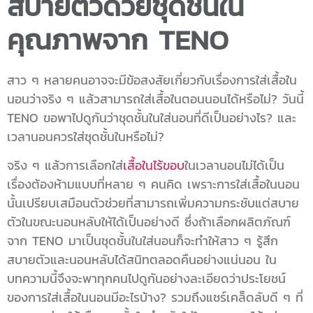
สบายตัวด้วยชุดชั้นใน
คุณภาพจาก TENO
สาว ๆ หลายคนอาจจะมีข้อสงสัยเกี่ยวกับเรื่องการ
ใส่เสื้อใน
นอน
ว่าจริง ๆ แล้วสามารถ
ใส่เสื้อในตอนนอน
ได้หรือไม่? วันนี้
TENO
ขอพาไปดูกันว่า
ชุดชั้นในใส่นอน
ที่ดีเป็นอย่างไร? และ
เวลานอนควรใส่ชุดชั้นในหรือไม่
?
จริง ๆ แล้วการเลือกใส่
เสื้อในไร้ขอบ
ในเวลานอนไม่ได้เป็น
เรื่องต้องห้ามแบบที่หลาย ๆ คนคิด เพราะการ
ใส่เสื้อในนอน
นั้นเปรียบเสมือนตัวช่วยที่สามารถเพิ่มความกระชับแต่สบาย
ตัวในขณะนอนหลับให้ได้เป็นอย่างดี ซึ่งถ้าเลือกผลิตภัณฑ์
จาก
TENO
มาเป็น
ชุดชั้นในใส่นอน
ก็จะทำให้สาว ๆ รู้สึก
สบายตัวและนอนหลับได้สนิทตลอดคืนอย่างแน่นอน ใน
บทความนี้จึงจะพาทุกคนไปดูกันอย่างละเอียดว่าประโยชน์
ของการ
ใส่เสื้อในนอน
มีอะไรบ้าง? รวมถึงแชร์เคล็ดลับดี ๆ ที่