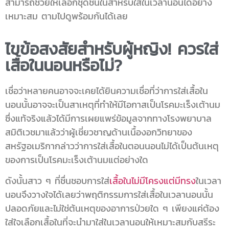
สามารถช่วยให้เลือกชุดชั้นในสำหรับใส่ในเวลานอนได้อย่าง
เหมาะสม ตามไปดูพร้อมกันได้เลย
ไขข้อสงสัยสำหรับผู้หญิง! ควรใส่
เสื้อในนอนหรือไม่?
เชื่อว่าหลายคนอาจจะเคยได้ยินความเชื่อที่ว่าการ
ใส่เสื้อใน
นอน
นั้นอาจจะเป็นสาเหตุที่ทำให้มีโอกาสเป็นโรคมะเร็งเต้านม
ซึ่งแท้จริงแล้วได้มีการเผยแพร่ข้อมูลจากทางโรงพยาบาล
สมิติเวชมาแล้วว่าผู้เชี่ยวชาญด้านเนื้องอกวิทยาของ
สหรัฐอเมริกากล่าวว่าการ
ใส่เสื้อในตอนนอน
ไม่ได้เป็นต้นเหตุ
ของการเป็นโรคมะเร็งเต้านมแต่อย่างใด
ดังนั้นสาว ๆ ที่ชื่นชอบการใส่
เสื้อในไม่มีโครงแต่มีทรง
ในเวลา
นอนจึงวางใจได้เลยว่าพฤติกรรมการใส่เสื้อในเวลานอนนั้น
ปลอดภัยและไม่ใช่ต้นเหตุของอาการป่วยใด ๆ เพียงแค่ต้อง
ใส่ใจเลือกเสื้อในที่จะนำมาใส่ในเวลานอนให้เหมาะสมกับสรีระ