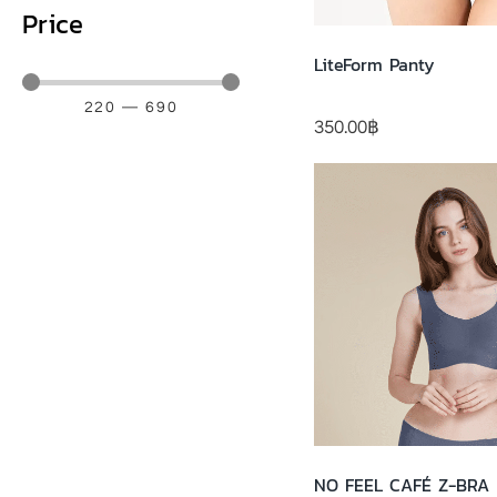
Price
LiteForm Panty
220
—
690
350.00
฿
NO FEEL CAFÉ Z-BRA