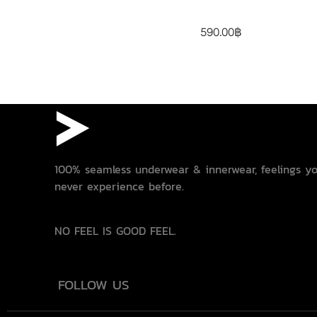
590.00
฿
100% seamless underwear & innerwear, feelings y
never experience before.
NO FEEL IS GOOD FEEL.
FOLLOW US