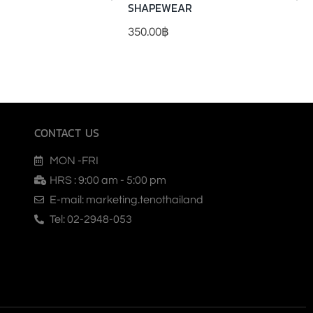
SHAPEWEAR
350.00
฿
CONTACT US
MON -FRI
HRS : 9:00 am - 5:00 pm
E-mail: marketing.tenothailand
Tel: 02-2948-053