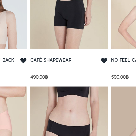
W BACK
CAFÉ SHAPEWEAR
NO FEEL C
490.00
฿
590.00
฿