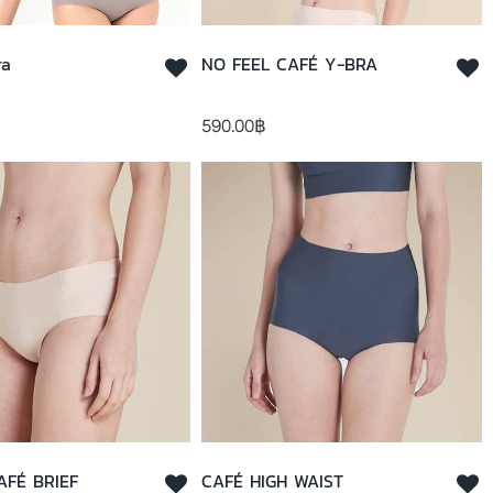
ra
NO FEEL CAFÉ Y-BRA
590.00
฿
AFÉ BRIEF
CAFÉ HIGH WAIST