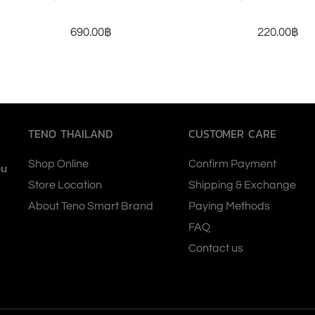
690.00
฿
220.00
฿
TENO THAILAND
CUSTOMER CARE
Shop Online
Confirm Payment
ou
Store Location
Shipping & Exchange
About Teno Smart Brand
Paying Methods
FAQ
Contact us