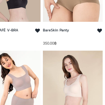
NO FEEL CAFÉ V-BRA
BareSkin Panty
350.00
฿