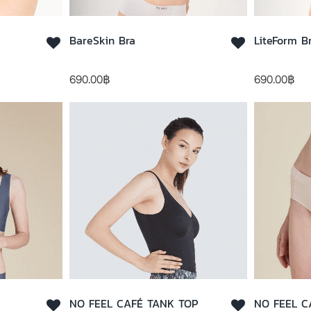
BareSkin Bra
LiteForm B
690.00
฿
690.00
฿
NO FEEL CAFÉ TANK TOP
NO FEEL C