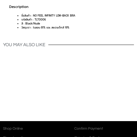
Description
ชื่อสินค้า : NO FEEL INFINITY LOW-BACK BRA
รหัสสินค้า : TLT0006
สี : Black/Nude
วัสดุบรา : ไนลอน 81% และ สแปนเด็กส์ 19%
YOU MAY ALSO LIKE
Shop Online
Confirm Payment