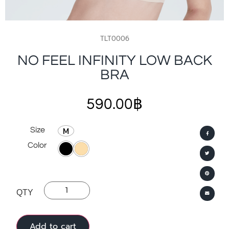
TLT0006
NO FEEL INFINITY LOW BACK
BRA
590.00
฿
M
Size
Color
Add to cart