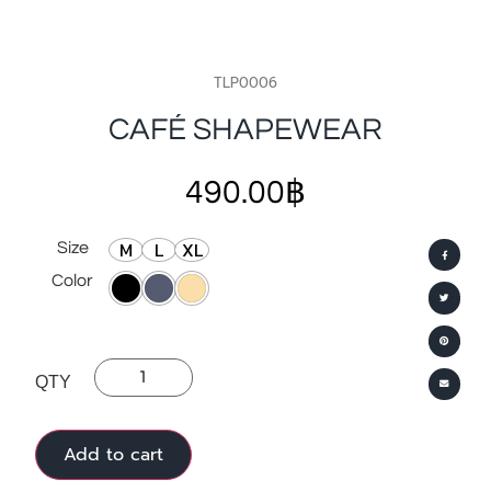
TLP0006
CAFÉ SHAPEWEAR
490.00
฿
M
L
XL
Size
Color
Add to cart