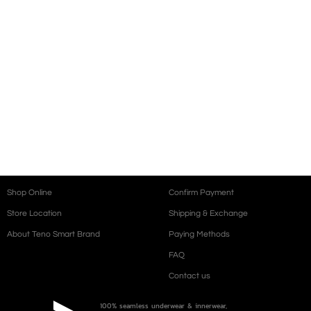
Shop Online
Confirm Payment
Store Location
Shipping & Exchange
About Teno Smart Brand
Paying Methods
FAQ
Contact us
100% seamless underwear & innerwear,